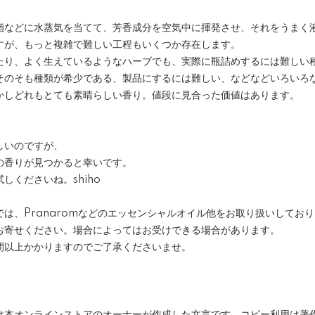
脂などに水蒸気を当てて、芳香成分を空気中に揮発させ、それをうまく
すが、もっと複雑で難しい工程もいくつか存在します。
たり、よく生えているようなハーブでも、実際に瓶詰めするには難しい
そのそも種類が希少である、製品にするには難しい、などなどいろいろ
かしどれもとても素晴らしい香り。値段に見合った価値はあります。
しいのですが、
の香りが見つかると幸いです。
しくださいね。shiho
は、Pranaromなどのエッセンシャルオイル他をお取り扱いしてお
お寄せください。場合によってはお受けできる場合があります。
間以上かかりますのでご了承くださいませ。