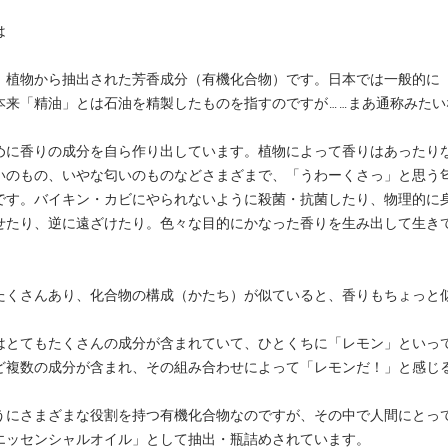
は
、植物から抽出された芳香成分（有機化合物）です。日本では一般的に
本来「精油」とは石油を精製したものを指すのですが……まあ通称みたい
めに香りの成分を自ら作り出しています。植物によって香りはあったり
いのもの、いやな匂いのものなどさまざまで、「うわーくさっ」と思う
です。バイキン・カビにやられないように殺菌・抗菌したり、物理的に
せたり、逆に遠ざけたり。色々な目的にかなった香りを生み出して生き
たくさんあり、化合物の構成（かたち）が似ていると、香りもちょっと
はとてもたくさんの成分が含まれていて、ひとくちに「レモン」といっ
ど複数の成分が含まれ、その組み合わせによって「レモンだ！」と感じ
うにさまざまな役割を持つ有機化合物なのですが、その中で人間にとっ
エッセンシャルオイル」として抽出・瓶詰めされています。