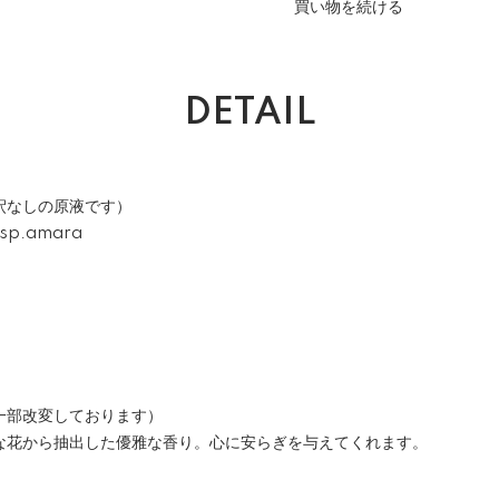
買い物を続ける
DETAIL
釈なしの原液です）
ssp.amara
一部改変しております）
な花から抽出した優雅な香り。心に安らぎを与えてくれます。