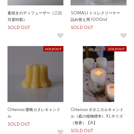
素焼きのディフューザー（三日
SOMALI トイレクリーナー
月屋特製）
詰め替え用 1000ml
SOLD OUT
SOLD OUT
SOLDOUT
SOLDOUT
Ortensia 蜜蝋カヌレキャンド
Ortensia ボタニカルキャンド
ル
ル（庭の植物標本）XLサイズ
（無香）【A】
SOLD OUT
SOLD OUT