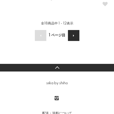
全
18
商品中
1 - 12
表示
1
ページ目
siika by shiho
配送・送料について